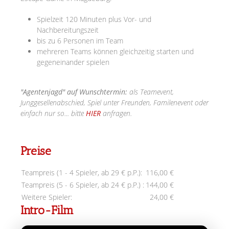
Spielzeit 120 Minuten plus Vor- und
Nachbereitungszeit
bis zu 6 Personen im Team
mehreren Teams können gleichzeitig starten und
gegeneinander spielen
"Agentenjagd" auf Wunschtermin:
als Teamevent,
Junggesellenabschied, Spiel unter Freunden, Familenevent oder
einfach nur so... bitte
HIER
anfragen.
Preise
Teampreis (1 - 4 Spieler, ab 29 € p.P.):
116,00 €
Teampreis (5 - 6 Spieler, ab 24 € p.P.) :
144,00 €
Weitere Spieler:
24,00 €
Intro-Film