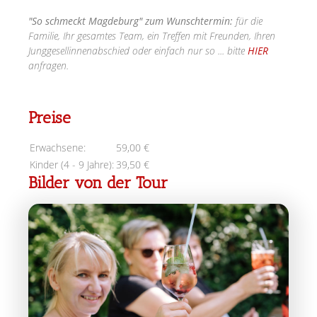
"So schmeckt Magdeburg" zum Wunschtermin
:
für die
Familie, Ihr gesamtes Team, ein Treffen mit Freunden, Ihren
Junggesellinnenabschied oder einfach nur so ... bitte
HIER
anfragen.
Preise
Erwachsene:
59,00 €
Kinder (4 - 9 Jahre):
39,50 €
Bilder von der Tour