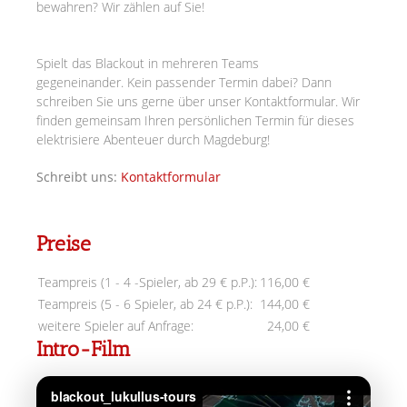
bewahren? Wir zählen auf Sie!
Spielt das Blackout in mehreren Teams
gegeneinander.
Kein passender Termin dabei? Dann
schreiben Sie uns gerne über unser Kontaktformular. Wir
finden gemeinsam Ihren persönlichen Termin für dieses
elektrisiere Abenteuer durch Magdeburg!
Schreibt uns:
Kontaktformular
Preise
Teampreis (1 - 4 -Spieler, ab 29 € p.P.):
116,00 €
Teampreis (5 - 6 Spieler, ab 24 € p.P.):
144,00 €
weitere Spieler auf Anfrage:
24,00 €
Intro-Film