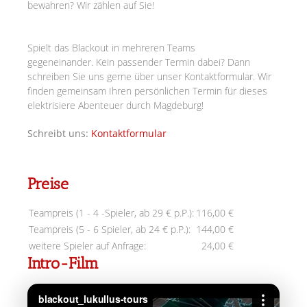
bewahren? Wir zählen auf Sie!
Spielt das Blackout in mehreren Teams
gegeneinander.
Kein passender Termin dabei? Dann
schreiben Sie uns gerne über unser Kontaktformular. Wir
finden gemeinsam Ihren persönlichen Termin für dieses
elektrisiere Abenteuer durch Magdeburg!
Schreibt uns:
Kontaktformular
Preise
Teampreis (1 - 4 -Spieler, ab 29 € p.P.):
116,00 €
Teampreis (5 - 6 Spieler, ab 24 € p.P.):
144,00 €
weitere Spieler auf Anfrage:
24,00 €
Intro-Film