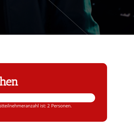
chen
tteilnehmeranzahl ist: 2 Personen.