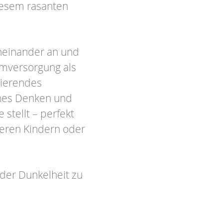
diesem rasanten
neinander an und
omversorgung als
sierendes
ches Denken und
stellt – perfekt
teren Kindern oder
 der Dunkelheit zu