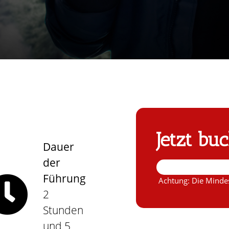
Jetzt bu
Dauer
der
Führung
Achtung: Die Mindes
2
Stunden
und 5