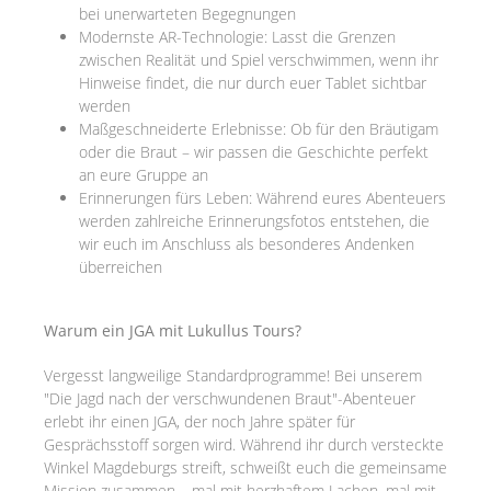
bei unerwarteten Begegnungen
Modernste AR-Technologie: Lasst die Grenzen
zwischen Realität und Spiel verschwimmen, wenn ihr
Hinweise findet, die nur durch euer Tablet sichtbar
werden
Maßgeschneiderte Erlebnisse: Ob für den Bräutigam
oder die Braut – wir passen die Geschichte perfekt
an eure Gruppe an
Erinnerungen fürs Leben: Während eures Abenteuers
werden zahlreiche Erinnerungsfotos entstehen, die
wir euch im Anschluss als besonderes Andenken
überreichen
Warum ein JGA mit Lukullus Tours?
Vergesst langweilige Standardprogramme! Bei unserem
"Die Jagd nach der verschwundenen Braut"-Abenteuer
erlebt ihr einen JGA, der noch Jahre später für
Gesprächsstoff sorgen wird. Während ihr durch versteckte
Winkel Magdeburgs streift, schweißt euch die gemeinsame
Mission zusammen – mal mit herzhaftem Lachen, mal mit