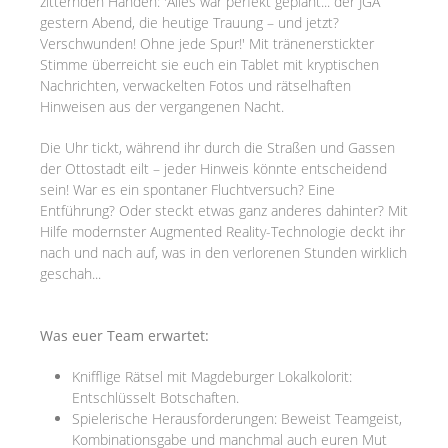
zitternden Händen: 'Alles war perfekt geplant... der JGA
gestern Abend, die heutige Trauung – und jetzt?
Verschwunden! Ohne jede Spur!' Mit tränenerstickter
Stimme überreicht sie euch ein Tablet mit kryptischen
Nachrichten, verwackelten Fotos und rätselhaften
Hinweisen aus der vergangenen Nacht.
Die Uhr tickt, während ihr durch die Straßen und Gassen
der Ottostadt eilt – jeder Hinweis könnte entscheidend
sein! War es ein spontaner Fluchtversuch? Eine
Entführung? Oder steckt etwas ganz anderes dahinter? Mit
Hilfe modernster Augmented Reality-Technologie deckt ihr
nach und nach auf, was in den verlorenen Stunden wirklich
geschah...
Was euer Team erwartet:
Knifflige Rätsel mit Magdeburger Lokalkolorit:
Entschlüsselt Botschaften.
Spielerische Herausforderungen: Beweist Teamgeist,
Kombinationsgabe und manchmal auch euren Mut