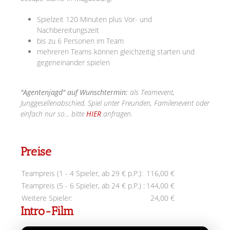
Spielzeit 120 Minuten plus Vor- und
Nachbereitungszeit
bis zu 6 Personen im Team
mehreren Teams können gleichzeitig starten und
gegeneinander spielen
"Agentenjagd" auf Wunschtermin:
als Teamevent,
Junggesellenabschied, Spiel unter Freunden, Familenevent oder
einfach nur so... bitte
HIER
anfragen.
Preise
Teampreis (1 - 4 Spieler, ab 29 € p.P.):
116,00 €
Teampreis (5 - 6 Spieler, ab 24 € p.P.) :
144,00 €
Weitere Spieler:
24,00 €
Intro-Film