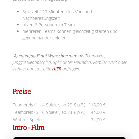
Spielzeit 120 Minuten plus Vor- und
Nachbereitungszeit
bis zu 6 Personen im Team
mehreren Teams können gleichzeitig starten und
gegeneinander spielen
"Agentenjagd" auf Wunschtermin:
als Teamevent,
Junggesellenabschied, Spiel unter Freunden, Familenevent oder
einfach nur so... bitte
HIER
anfragen.
Preise
Teampreis (1 - 4 Spieler, ab 29 € p.P.):
116,00 €
Teampreis (5 - 6 Spieler, ab 24 € p.P.) :
144,00 €
Weitere Spieler:
24,00 €
Intro-Film