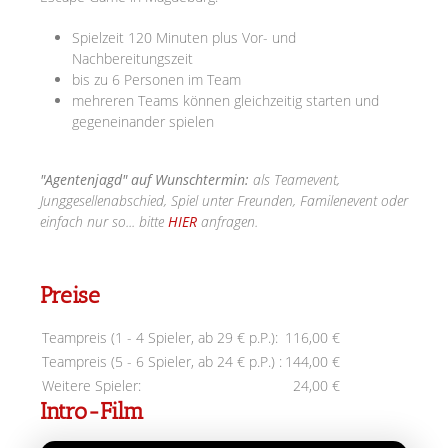
Spielzeit 120 Minuten plus Vor- und
Nachbereitungszeit
bis zu 6 Personen im Team
mehreren Teams können gleichzeitig starten und
gegeneinander spielen
"Agentenjagd" auf Wunschtermin:
als Teamevent,
Junggesellenabschied, Spiel unter Freunden, Familenevent oder
einfach nur so... bitte
HIER
anfragen.
Preise
Teampreis (1 - 4 Spieler, ab 29 € p.P.):
116,00 €
Teampreis (5 - 6 Spieler, ab 24 € p.P.) :
144,00 €
Weitere Spieler:
24,00 €
Intro-Film