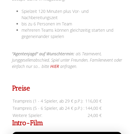
Spielzeit 120 Minuten plus Vor- und
Nachbereitungszeit
bis zu 6 Personen im Team
mehreren Teams können gleichzeitig starten und
gegeneinander spielen
"Agentenjagd" auf Wunschtermin:
als Teamevent,
Junggesellenabschied, Spiel unter Freunden, Familenevent oder
einfach nur so... bitte
HIER
anfragen.
Preise
Teampreis (1 - 4 Spieler, ab 29 € p.P.):
116,00 €
Teampreis (5 - 6 Spieler, ab 24 € p.P.) :
144,00 €
Weitere Spieler:
24,00 €
Intro-Film