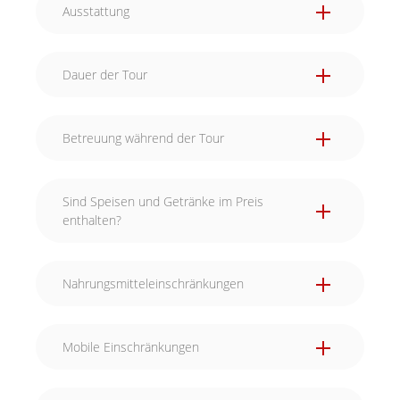
Ausstattung
Dauer der Tour
Betreuung während der Tour
Während eurer kulinarischen Reise durch die
Sind Speisen und Getränke im Preis
Stadt lassen wir euch natürlich nicht allein. Wir
enthalten?
sehen per GPS immer wo ihr euch gerade
befindet. Wenn ihr Hilfe benötigt, sind wir nur
wenige Schritte von euch entfernt.
Nahrungsmitteleinschränkungen
Mobile Einschränkungen