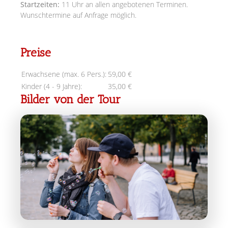
Startzeiten:
11 Uhr an allen angebotenen Terminen.
Wunschtermine auf Anfrage möglich.
Preise
Erwachsene (max. 6 Pers.):
59,00 €
Kinder (4 - 9 Jahre):
35,00 €
Bilder von der Tour