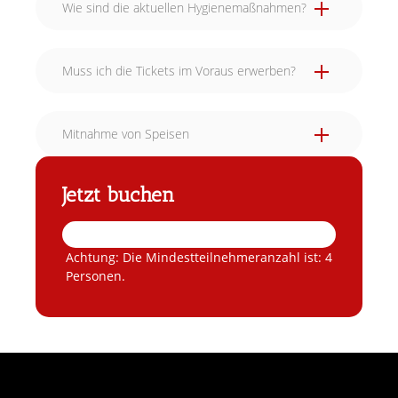
Wie sind die aktuellen Hygienemaßnahmen?
Muss ich die Tickets im Voraus erwerben?
Mitnahme von Speisen
bis 15 Tage vor Veranstaltungsbeginn
kostenfrei
Jetzt buchen
14 bis 7 Tage vor Veranstaltungsbeginn: 50
% des Vertragsgesamtpreises
ab dem 6. Tag vor Veranstaltungsbeginn
und bei Nichterscheinen:
100 % des
Achtung: Die Mindestteilnehmeranzahl ist: 4
Vertragsgesamtpreises.
Personen.
Bei einem Wunsch auf Umbuchung gelten die
gleichen Bedingungen wie beim Kundenrücktritt.