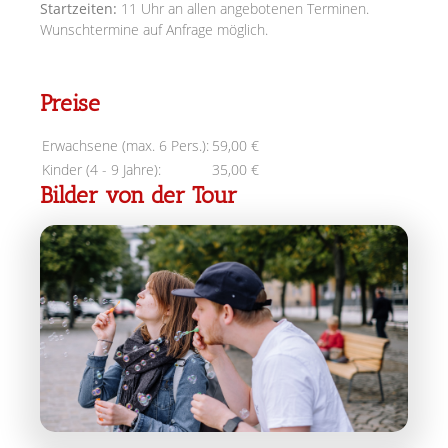
Startzeiten:
11 Uhr an allen angebotenen Terminen.
Wunschtermine auf Anfrage möglich.
Preise
Erwachsene (max. 6 Pers.):
59,00 €
Kinder (4 - 9 Jahre):
35,00 €
Bilder von der Tour