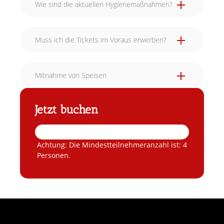
Wie sind die aktuellen Hygienemaßnahmen?
Muss ich die Tickets im Voraus erwerben?
Mitnahme von Speisen
bis 15 Tage vor Veranstaltungsbeginn
kostenfrei
Jetzt buchen
14 bis 7 Tage vor Veranstaltungsbeginn: 50
% des Vertragsgesamtpreises
ab dem 6. Tag vor Veranstaltungsbeginn
und bei Nichterscheinen:
100 % des
Achtung: Die Mindestteilnehmeranzahl ist: 4
Vertragsgesamtpreises.
Personen.
Bei einem Wunsch auf Umbuchung gelten die
gleichen Bedingungen wie beim Kundenrücktritt.