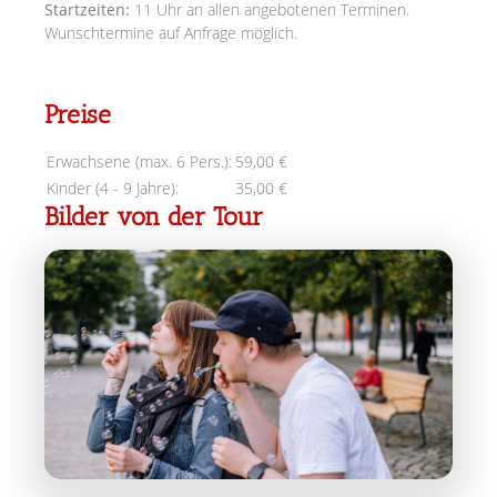
Startzeiten:
11 Uhr an allen angebotenen Terminen.
Wunschtermine auf Anfrage möglich.
Preise
Erwachsene (max. 6 Pers.):
59,00 €
Kinder (4 - 9 Jahre):
35,00 €
Bilder von der Tour