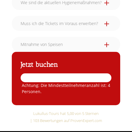
Wie sind die aktuellen Hygienemaßnahmen?
Muss ich die Tickets im Voraus erwerben?
Mitnahme von Speisen
bis 15 Tage vor Veranstaltungsbeginn
kostenfrei
Jetzt buchen
14 bis 7 Tage vor Veranstaltungsbeginn: 50
% des Vertragsgesamtpreises
ab dem 6. Tag vor Veranstaltungsbeginn
und bei Nichterscheinen:
100 % des
Achtung: Die Mindestteilnehmeranzahl ist: 4
Vertragsgesamtpreises.
Personen.
Lukullus-Tours
hat
5,00
von
5
Sternen
|
103
Bewertungen auf ProvenExpert.com
Bei einem Wunsch auf Umbuchung gelten die
gleichen Bedingungen wie beim Kundenrücktritt.