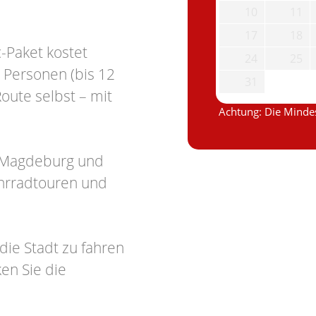
10
11
17
18
c-Paket kostet
24
25
 Personen (bis 12
31
oute selbst – mit
Achtung: Die Mindes
t Magdeburg und
hrradtouren und
die Stadt zu fahren
en Sie die