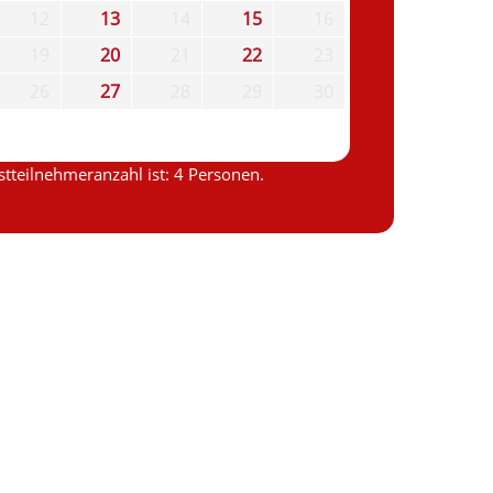
12
13
14
15
16
19
20
21
22
23
26
27
28
29
30
tteilnehmeranzahl ist: 4 Personen.