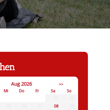
chen
Aug 2026
>>
Mi
Do
Fr
Sa
So
01
02
05
06
07
08
09