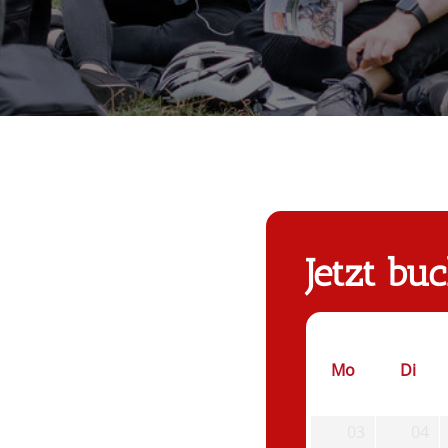
Jetzt bu
Mo
Di
03
04