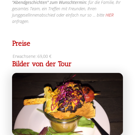
"Abendgeschichten" zum Wunschtermin:
für die Familie, Ihr
gesamtes Team, ein Treffen mit Freunden, Ihren
Junggesellinnenabschied oder einfach nur so ... bitte
HIER
anfragen.
Preise
Erwachsene:
69,00 €
Bilder von der Tour