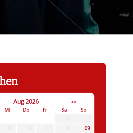
chen
Aug 2026
>>
Mi
Do
Fr
Sa
So
01
02
05
06
07
08
09