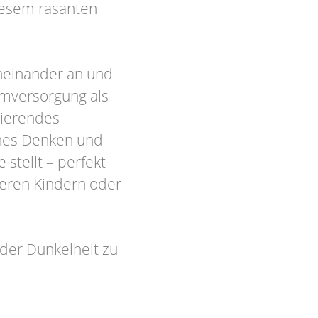
diesem rasanten
neinander an und
omversorgung als
sierendes
ches Denken und
stellt – perfekt
teren Kindern oder
 der Dunkelheit zu