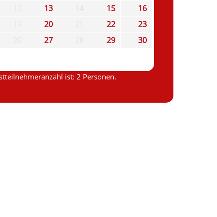
12
13
14
15
16
19
20
21
22
23
26
27
28
29
30
tteilnehmeranzahl ist: 2 Personen.