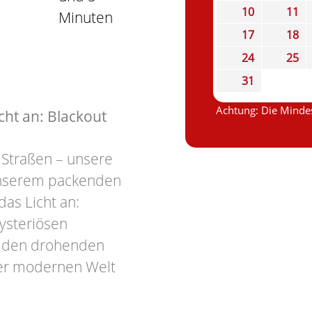
10
11
Minuten
17
18
24
25
31
Achtung: Die Mindes
ht an: Blackout
 Straßen – unsere
 unserem packenden
as Licht an:
ysteriösen
en den drohenden
er modernen Welt