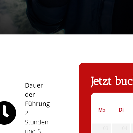
Jetzt bu
Dauer
der
Führung
Mo
Di
2
Stunden
03
04
und 5