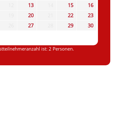
12
13
14
15
16
19
20
21
22
23
26
27
28
29
30
tteilnehmeranzahl ist: 2 Personen.