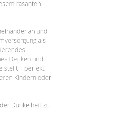
diesem rasanten
neinander an und
omversorgung als
sierendes
ches Denken und
stellt – perfekt
teren Kindern oder
 der Dunkelheit zu