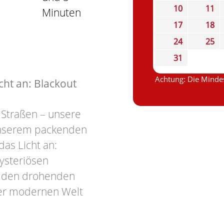
10
11
Minuten
17
18
24
25
31
Achtung: Die Mindes
ht an: Blackout
 Straßen – unsere
 unserem packenden
as Licht an:
ysteriösen
en den drohenden
er modernen Welt