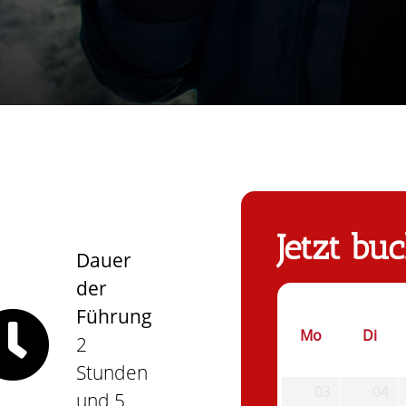
Jetzt bu
Dauer
der
Führung
Mo
Di
2
Stunden
03
04
und 5