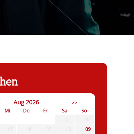
chen
Aug 2026
>>
Mi
Do
Fr
Sa
So
01
02
05
06
07
08
09