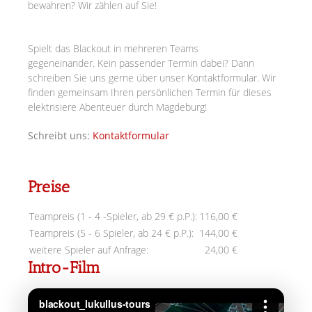
bewahren? Wir zählen auf Sie!
Spielt das Blackout in mehreren Teams
gegeneinander.
Kein passender Termin dabei? Dann
schreiben Sie uns gerne über unser Kontaktformular. Wir
finden gemeinsam Ihren persönlichen Termin für dieses
elektrisiere Abenteuer durch Magdeburg!
Schreibt uns:
Kontaktformular
Preise
Teampreis (1 - 4 -Spieler, ab 29 € p.P.):
116,00 €
Teampreis (5 - 6 Spieler, ab 24 € p.P.):
144,00 €
weitere Spieler auf Anfrage:
24,00 €
Intro-Film