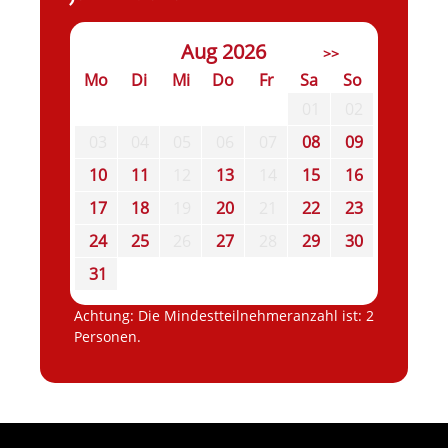
Aug 2026
>>
Mo
Di
Mi
Do
Fr
Sa
So
01
02
03
04
05
06
07
08
09
10
11
12
13
14
15
16
17
18
19
20
21
22
23
24
25
26
27
28
29
30
31
Achtung: Die Mindestteilnehmeranzahl ist: 2
Personen.