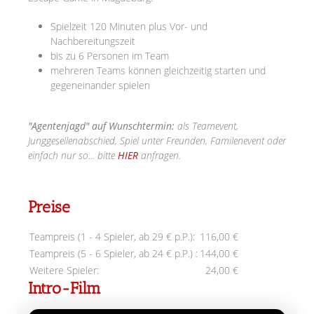
Spielzeit 120 Minuten plus Vor- und
Nachbereitungszeit
bis zu 6 Personen im Team
mehreren Teams können gleichzeitig starten und
gegeneinander spielen
"Agentenjagd" auf Wunschtermin:
als Teamevent,
Junggesellenabschied, Spiel unter Freunden, Familenevent oder
einfach nur so... bitte
HIER
anfragen.
Preise
Teampreis (1 - 4 Spieler, ab 29 € p.P.):
116,00 €
Teampreis (5 - 6 Spieler, ab 24 € p.P.) :
144,00 €
Weitere Spieler:
24,00 €
Intro-Film