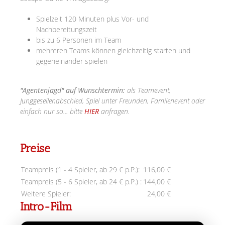
Spielzeit 120 Minuten plus Vor- und
Nachbereitungszeit
bis zu 6 Personen im Team
mehreren Teams können gleichzeitig starten und
gegeneinander spielen
"Agentenjagd" auf Wunschtermin:
als Teamevent,
Junggesellenabschied, Spiel unter Freunden, Familenevent oder
einfach nur so... bitte
HIER
anfragen.
Preise
Teampreis (1 - 4 Spieler, ab 29 € p.P.):
116,00 €
Teampreis (5 - 6 Spieler, ab 24 € p.P.) :
144,00 €
Weitere Spieler:
24,00 €
Intro-Film