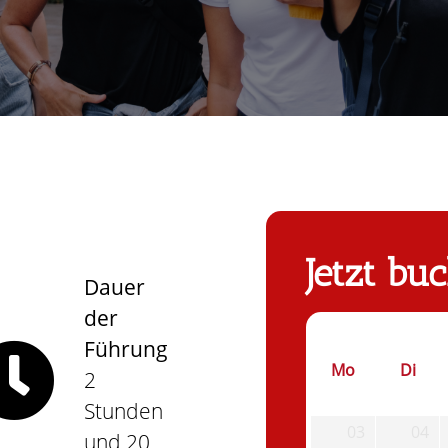
Jetzt bu
Dauer
der
Führung
Mo
Di
2
Stunden
03
04
und 20