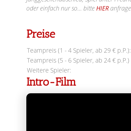
oder einfach nur so... bitte
HIER
anfrage
Preise
Teampreis (1 - 4 Spieler, ab 29 € p.P.):
Teampreis (5 - 6 Spieler, ab 24 € p.P.) 
Weitere Spieler:
Intro-Film