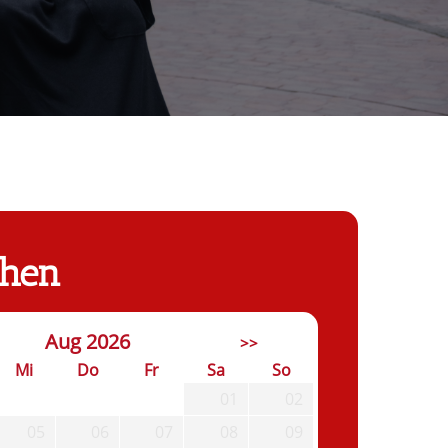
chen
Aug 2026
>>
Mi
Do
Fr
Sa
So
01
02
05
06
07
08
09