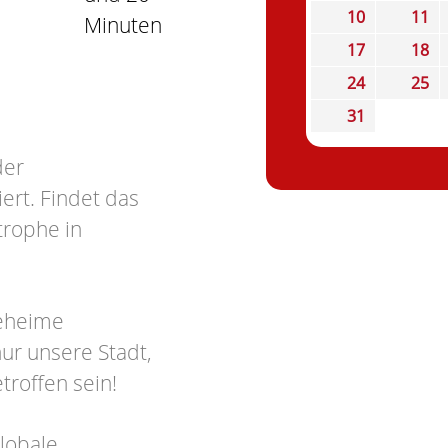
10
11
Minuten
17
18
24
25
31
der
ert. Findet das
trophe in
geheime
ur unsere Stadt,
troffen sein!
globale