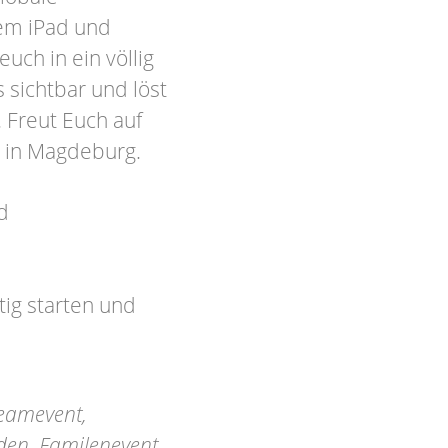
rem iPad und
euch in ein völlig
sichtbar und löst
. Freut Euch auf
 in Magdeburg.
d
ig starten und
eamevent,
nden, Familenevent