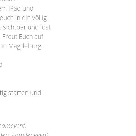
rem iPad und
euch in ein völlig
sichtbar und löst
. Freut Euch auf
 in Magdeburg.
d
ig starten und
eamevent,
nden, Familenevent