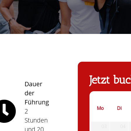
Jetzt bu
Dauer
der
Führung
Mo
Di
2
Stunden
03
04
und 20