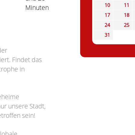
10
11
Minuten
17
18
24
25
31
der
ert. Findet das
trophe in
geheime
ur unsere Stadt,
troffen sein!
globale