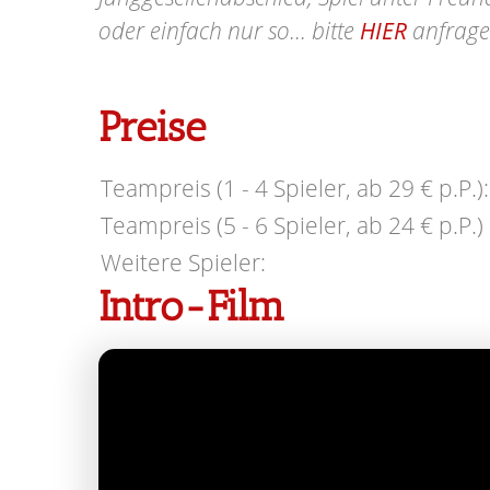
oder einfach nur so... bitte
HIER
anfrage
Preise
Teampreis (1 - 4 Spieler, ab 29 € p.P.):
Teampreis (5 - 6 Spieler, ab 24 € p.P.) 
Weitere Spieler:
Intro-Film