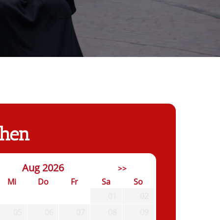
chen
Aug 2026
>>
Mi
Do
Fr
Sa
So
01
02
05
06
07
08
09