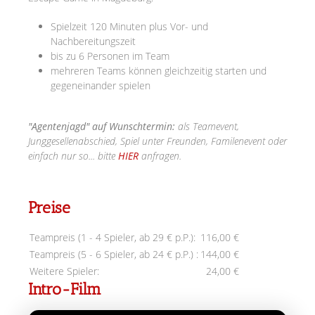
Spielzeit 120 Minuten plus Vor- und
Nachbereitungszeit
bis zu 6 Personen im Team
mehreren Teams können gleichzeitig starten und
gegeneinander spielen
"Agentenjagd" auf Wunschtermin:
als Teamevent,
Junggesellenabschied, Spiel unter Freunden, Familenevent oder
einfach nur so... bitte
HIER
anfragen.
Preise
Teampreis (1 - 4 Spieler, ab 29 € p.P.):
116,00 €
Teampreis (5 - 6 Spieler, ab 24 € p.P.) :
144,00 €
Weitere Spieler:
24,00 €
Intro-Film