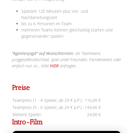
Spielzeit 120 Minuten plus Vor- und
Nachbereitungszeit
bis zu 6 Personen im Team
mehreren Teams können gleichzeitig starten und
gegeneinander spielen
"Agentenjagd" auf Wunschtermin:
als Teamevent,
Junggesellenabschied, Spiel unter Freunden, Familenevent oder
einfach nur so... bitte
HIER
anfragen.
Preise
Teampreis (1 - 4 Spieler, ab 29 € p.P.):
116,00 €
Teampreis (5 - 6 Spieler, ab 24 € p.P.) :
144,00 €
Weitere Spieler:
24,00 €
Intro-Film