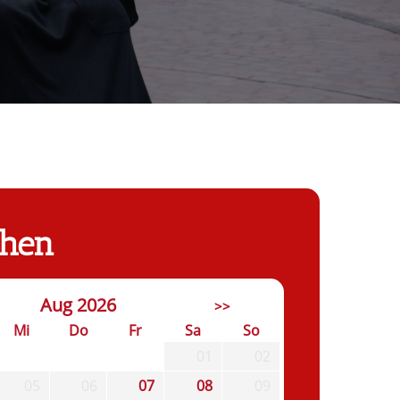
chen
Aug 2026
>>
Mi
Do
Fr
Sa
So
01
02
05
06
07
08
09