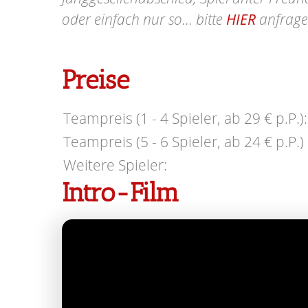
oder einfach nur so... bitte
HIER
anfrage
Preise
Teampreis (1 - 4 Spieler, ab 29 € p.P.):
Teampreis (5 - 6 Spieler, ab 24 € p.P.) 
Weitere Spieler:
Intro-Film