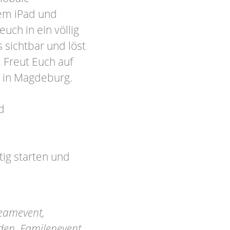
rem iPad und
euch in ein völlig
sichtbar und löst
. Freut Euch auf
 in Magdeburg.
d
ig starten und
eamevent,
nden, Familenevent