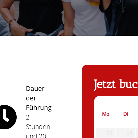
Jetzt bu
Dauer
der
Führung
Mo
Di
2
Stunden
03
04
und 20