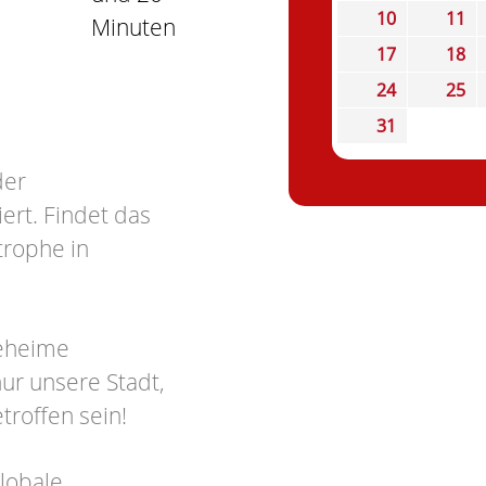
10
11
Minuten
17
18
24
25
31
der
ert. Findet das
trophe in
geheime
ur unsere Stadt,
troffen sein!
globale