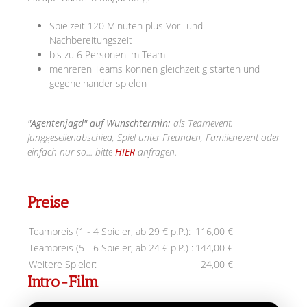
Spielzeit 120 Minuten plus Vor- und
Nachbereitungszeit
bis zu 6 Personen im Team
mehreren Teams können gleichzeitig starten und
gegeneinander spielen
"Agentenjagd" auf Wunschtermin:
als Teamevent,
Junggesellenabschied, Spiel unter Freunden, Familenevent oder
einfach nur so... bitte
HIER
anfragen.
Preise
Teampreis (1 - 4 Spieler, ab 29 € p.P.):
116,00 €
Teampreis (5 - 6 Spieler, ab 24 € p.P.) :
144,00 €
Weitere Spieler:
24,00 €
Intro-Film