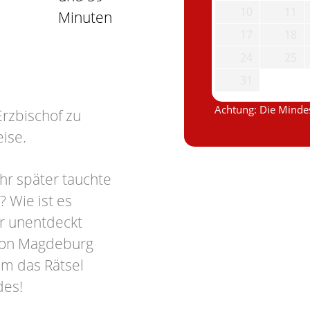
10
11
Minuten
17
18
24
25
31
Achtung: Die Mindes
rzbischof zu
ise.
ahr später tauchte
? Wie ist es
hr unentdeckt
 von Magdeburg
am das Rätsel
des!