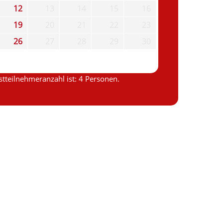
12
13
14
15
16
19
20
21
22
23
26
27
28
29
30
tteilnehmeranzahl ist: 4 Personen.