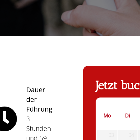
Jetzt bu
Dauer
der
Führung
Mo
Di
3
Stunden
03
04
und 59