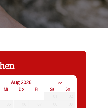
chen
Aug 2026
>>
Mi
Do
Fr
Sa
So
01
02
05
06
07
08
09