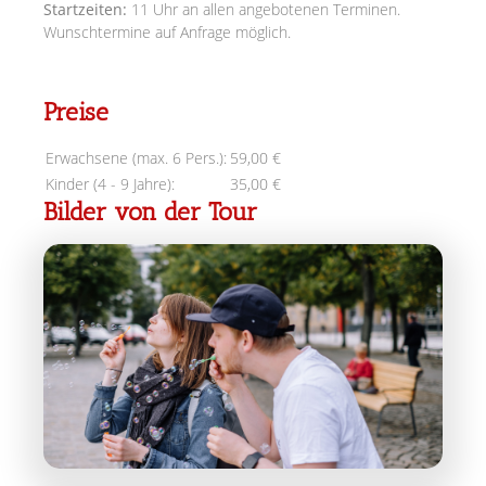
Startzeiten:
11 Uhr an allen angebotenen Terminen.
Wunschtermine auf Anfrage möglich.
Preise
Erwachsene (max. 6 Pers.):
59,00 €
Kinder (4 - 9 Jahre):
35,00 €
Bilder von der Tour