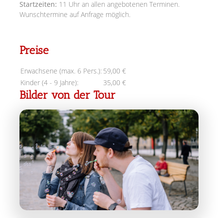
Startzeiten:
11 Uhr an allen angebotenen Terminen.
Wunschtermine auf Anfrage möglich.
Preise
Erwachsene (max. 6 Pers.):
59,00 €
Kinder (4 - 9 Jahre):
35,00 €
Bilder von der Tour