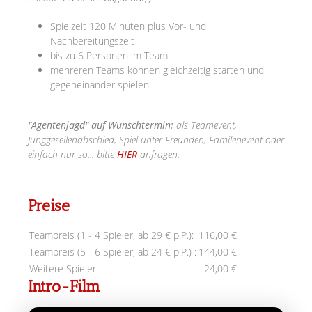
Spielzeit 120 Minuten plus Vor- und
Nachbereitungszeit
bis zu 6 Personen im Team
mehreren Teams können gleichzeitig starten und
gegeneinander spielen
"Agentenjagd" auf Wunschtermin:
als Teamevent,
Junggesellenabschied, Spiel unter Freunden, Familenevent oder
einfach nur so... bitte
HIER
anfragen.
Preise
Teampreis (1 - 4 Spieler, ab 29 € p.P.):
116,00 €
Teampreis (5 - 6 Spieler, ab 24 € p.P.) :
144,00 €
Weitere Spieler:
24,00 €
Intro-Film