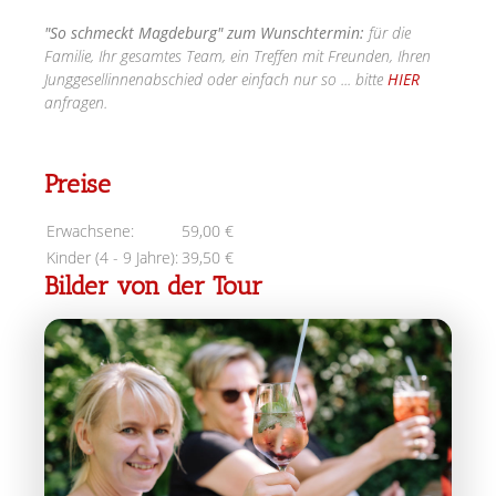
"So schmeckt Magdeburg" zum Wunschtermin
:
für die
Familie, Ihr gesamtes Team, ein Treffen mit Freunden, Ihren
Junggesellinnenabschied oder einfach nur so ... bitte
HIER
anfragen.
Preise
Erwachsene:
59,00 €
Kinder (4 - 9 Jahre):
39,50 €
Bilder von der Tour