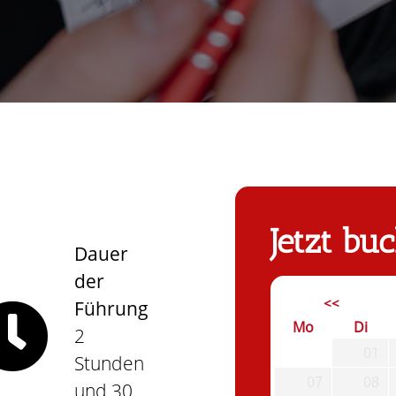
Jetzt bu
Dauer
der
<<
Führung
Mo
Di
2
01
Stunden
07
08
und 30