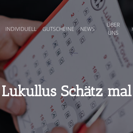
ÜBER
INDIVIDUELL
GUTSCHEINE
NEWS
UNS
Lukullus Schätz mal