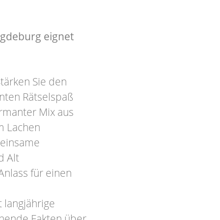
agdeburg eignet
tärken Sie den
nten Rätselspaß
armanter Mix aus
em Lachen
meinsame
d Alt
nlass für einen
 langjährige
hende Fakten über