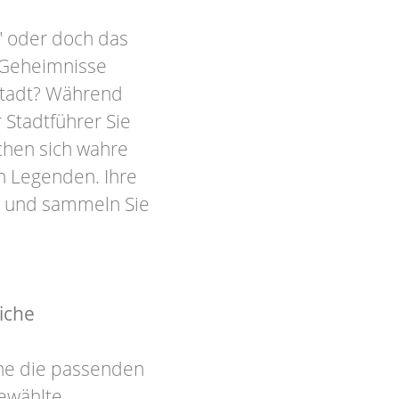
" oder doch das
n Geheimnisse
stadt? Während
 Stadtführer Sie
schen sich wahre
 Legenden. Ihre
on und sammeln Sie
iche
hne die passenden
ewählte