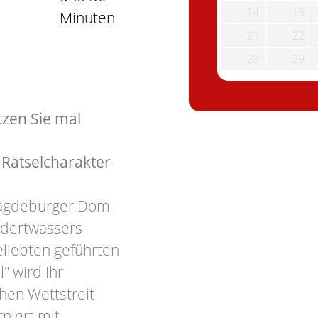
14
15
Minuten
21
22
28
29
tzen Sie mal
 Rätselcharakter
 Magdeburger Dom
undertwassers
eliebten geführten
" wird Ihr
hen Wettstreit
niert mit