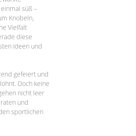
 einmal süß –
zum Knobeln,
e Vielfalt
erade diese
sten Ideen und
end gefeiert und
ohnt. Doch keine
gehen nicht leer
eraten und
den sportlichen