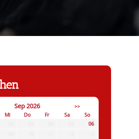
chen
Sep 2026
>>
Mi
Do
Fr
Sa
So
02
03
04
05
06
09
10
11
12
13