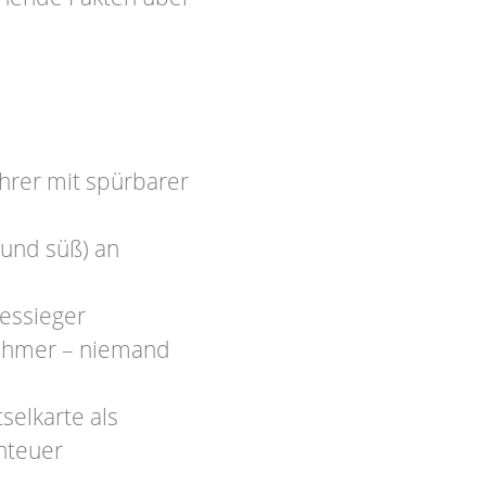
ührer mit spürbarer
 und süß) an
essieger
lnehmer – niemand
selkarte als
nteuer