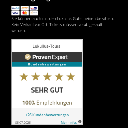
Sie können auch mit den Lukullus Gutscheinen bezahlen.
Kein Verkauf vor Ort. Tickets müssen vorab gekauft
werden.