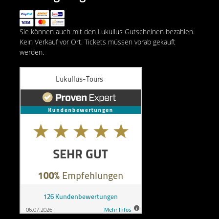
Sie können auch mit den Lukullus Gutscheinen bezahlen.
Kein Verkauf vor Ort. Tickets müssen vorab gekauft
werden.