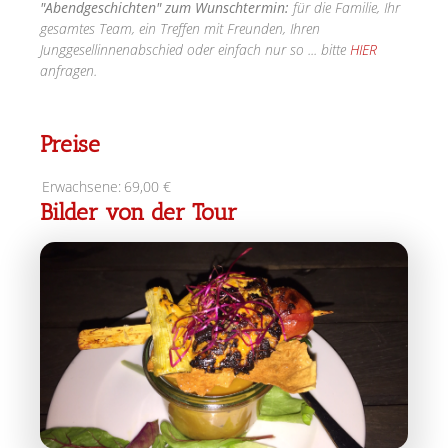
"Abendgeschichten" zum Wunschtermin:
für die Familie, Ihr
gesamtes Team, ein Treffen mit Freunden, Ihren
Junggesellinnenabschied oder einfach nur so ... bitte
HIER
anfragen.
Preise
Erwachsene:
69,00 €
Bilder von der Tour