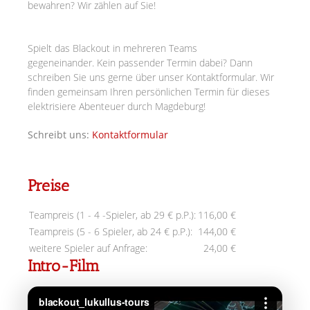
bewahren? Wir zählen auf Sie!
Spielt das Blackout in mehreren Teams
gegeneinander.
Kein passender Termin dabei? Dann
schreiben Sie uns gerne über unser Kontaktformular. Wir
finden gemeinsam Ihren persönlichen Termin für dieses
elektrisiere Abenteuer durch Magdeburg!
Schreibt uns:
Kontaktformular
Preise
Teampreis (1 - 4 -Spieler, ab 29 € p.P.):
116,00 €
Teampreis (5 - 6 Spieler, ab 24 € p.P.):
144,00 €
weitere Spieler auf Anfrage:
24,00 €
Intro-Film