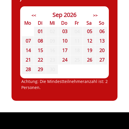
Sep 2026
<<
>>
Mo
Di
Mi
Do
Fr
Sa
So
01
02
03
04
05
06
07
08
09
10
11
12
13
14
15
16
17
18
19
20
21
22
23
24
25
26
27
28
29
30
Achtung: Die Mindestteilnehmeranzahl ist: 2
Personen.