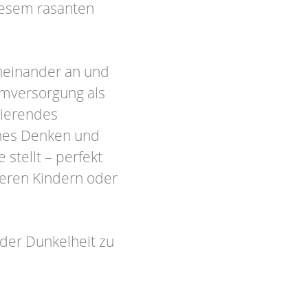
diesem rasanten
neinander an und
omversorgung als
sierendes
ches Denken und
stellt – perfekt
teren Kindern oder
 der Dunkelheit zu