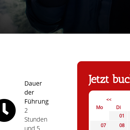
Jetzt bu
Dauer
der
<<
Führung
Mo
Di
2
01
Stunden
07
08
und 5