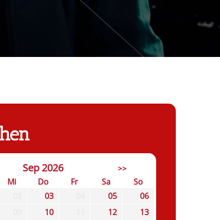
chen
Sep 2026
>>
Mi
Do
Fr
Sa
So
02
03
04
05
06
09
10
11
12
13