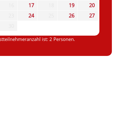
16
17
18
19
20
23
24
25
26
27
30
tteilnehmeranzahl ist: 2 Personen.