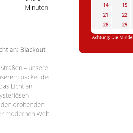
14
15
Minuten
21
22
28
29
Achtung: Die Mindes
ht an: Blackout
 Straßen – unsere
 unserem packenden
as Licht an:
ysteriösen
en den drohenden
er modernen Welt