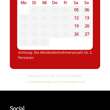
Mo
Di
Mi
Do
Fr
Sa
So
01
02
03
04
05
06
07
08
09
10
11
12
13
14
15
16
17
18
19
20
21
22
23
24
25
26
27
28
29
30
Achtung: Die Mindestteilnehmeranzahl ist: 2
Personen.
Lukullus-Tours
hat
5,00
von
5
Sternen
|
103
Bewertungen auf ProvenExpert.com
Social