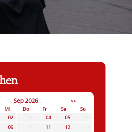
chen
Sep 2026
>>
Mi
Do
Fr
Sa
So
02
03
04
05
06
09
10
11
12
13