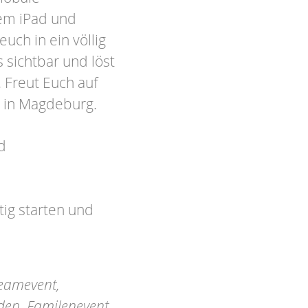
rem iPad und
euch in ein völlig
sichtbar und löst
. Freut Euch auf
 in Magdeburg.
d
ig starten und
eamevent,
nden, Familenevent