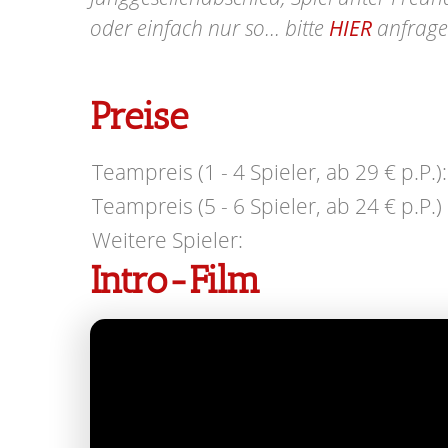
oder einfach nur so... bitte
HIER
anfrage
Preise
Teampreis (1 - 4 Spieler, ab 29 € p.P.):
Teampreis (5 - 6 Spieler, ab 24 € p.P.) 
Weitere Spieler:
Intro-Film