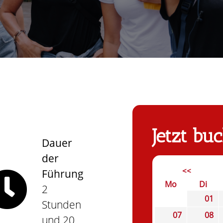
Jetzt bu
Dauer
der
<<
Führung
Mo
Di
2
01
Stunden
07
08
und 20