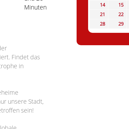
14
15
Minuten
21
22
28
29
der
ert. Findet das
trophe in
geheime
ur unsere Stadt,
troffen sein!
globale