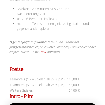
Spielzeit 120 Minuten plus Vor- und
Nachbereitungszeit
bis zu 6 Personen im Team
mehreren Teams können gleichzeitig starten und
gegeneinander spielen
"Agentenjagd" auf Wunschtermin:
als Teamevent,
Junggesellenabschied, Spiel unter Freunden, Familenevent oder
einfach nur so... bitte
HIER
anfragen.
Preise
Teampreis (1 - 4 Spieler, ab 29 € p.P.):
116,00 €
Teampreis (5 - 6 Spieler, ab 24 € p.P.) :
144,00 €
Weitere Spieler:
24,00 €
Intro-Film