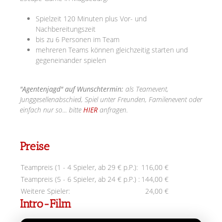
Spielzeit 120 Minuten plus Vor- und
Nachbereitungszeit
bis zu 6 Personen im Team
mehreren Teams können gleichzeitig starten und
gegeneinander spielen
"Agentenjagd" auf Wunschtermin:
als Teamevent,
Junggesellenabschied, Spiel unter Freunden, Familenevent oder
einfach nur so... bitte
HIER
anfragen.
Preise
Teampreis (1 - 4 Spieler, ab 29 € p.P.):
116,00 €
Teampreis (5 - 6 Spieler, ab 24 € p.P.) :
144,00 €
Weitere Spieler:
24,00 €
Intro-Film