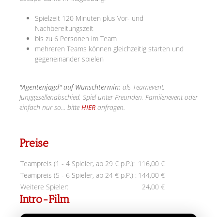
Spielzeit 120 Minuten plus Vor- und
Nachbereitungszeit
bis zu 6 Personen im Team
mehreren Teams können gleichzeitig starten und
gegeneinander spielen
"Agentenjagd" auf Wunschtermin:
als Teamevent,
Junggesellenabschied, Spiel unter Freunden, Familenevent oder
einfach nur so... bitte
HIER
anfragen.
Preise
Teampreis (1 - 4 Spieler, ab 29 € p.P.):
116,00 €
Teampreis (5 - 6 Spieler, ab 24 € p.P.) :
144,00 €
Weitere Spieler:
24,00 €
Intro-Film