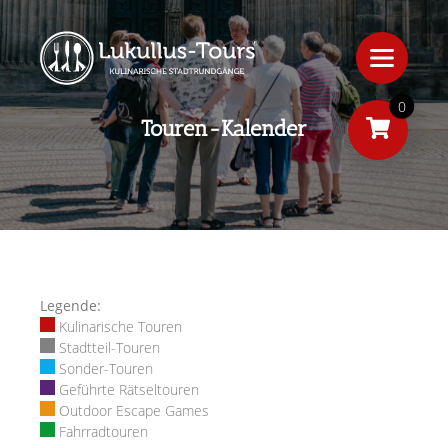
0
Touren-Kalender
Legende:
Kulinarische Touren
Stadtteil-Touren
Sonder-Touren
Geführte Rätseltouren
Outdoor Escape Games
Fahrradtouren