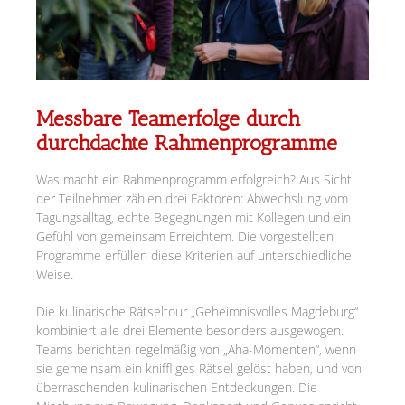
Messbare Teamerfolge durch
durchdachte Rahmenprogramme
Was macht ein Rahmenprogramm erfolgreich? Aus Sicht
der Teilnehmer zählen drei Faktoren: Abwechslung vom
Tagungsalltag, echte Begegnungen mit Kollegen und ein
Gefühl von gemeinsam Erreichtem. Die vorgestellten
Programme erfüllen diese Kriterien auf unterschiedliche
Weise.
Die kulinarische Rätseltour „Geheimnisvolles Magdeburg“
kombiniert alle drei Elemente besonders ausgewogen.
Teams berichten regelmäßig von „Aha-Momenten“, wenn
sie gemeinsam ein kniffliges Rätsel gelöst haben, und von
überraschenden kulinarischen Entdeckungen. Die