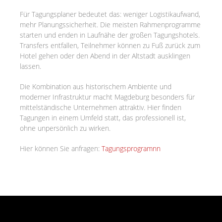
Für Tagungsplaner bedeutet das: weniger Logistikaufwand,
mehr Planungssicherheit. Die meisten Rahmenprogramme
starten und enden in Laufnähe der großen Tagungshotels.
Transfers entfallen, Teilnehmer können zu Fuß zurück zum
Hotel gehen oder den Abend in der Altstadt ausklingen
lassen.
Die Kombination aus historischem Ambiente und
moderner Infrastruktur macht Magdeburg besonders für
mittelständische Unternehmen attraktiv. Hier finden
Tagungen in einem Umfeld statt, das professionell ist,
ohne unpersönlich zu wirken.
Hier können Sie anfragen:
Tagungsprogramnn