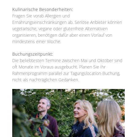
Kulinarische Besonderheiten:
Fragen Sie vorab Allergien und
Ernährungseinschränkungen ab. Seriöse Anbieter können
vegetarische, vegane oder glutenfreie Alternativen
organisieren, benötigen dafür aber einen Vorlauf von
mindestens einer Woche.
Buchungszeitpunkt:
Die beliebtesten Termine zwischen Mai und Oktober sind
oft Monate im Voraus ausgebucht. Planen Sie Ihr
Rahmenprogramm parallel zur Tagungslocation-Buchung,
nicht als nachträglichen Gedanken.