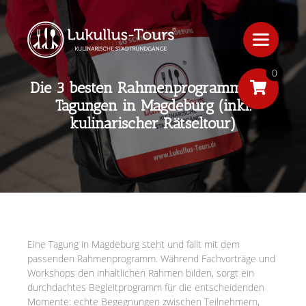
0
Die 3 besten Rahmenprogramme für
Tagungen in Magdeburg (inkl.
kulinarischer Rätseltour)
Eine Tagung in Magdeburg steht und fällt mit dem
passenden Rahmenprogramm. Während Fachvorträge und
Workshops den inhaltlichen Rahmen bilden, sorgt ein
durchdachtes Begleitprogramm für die entscheidenden
Momente: echte Begegnungen zwischen Teilnehmern,