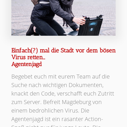
Einfach(?) mal die Stadt vor dem bösen
Virus retten…
Agentenjagd
Begebet euch mit eurem Team auf die
Suche nach wichtigen Dokumenten,
knackt den Code, verschafft euch Zutritt
zum Server. Befreit Magdeburg von
einem bedrohlichen Virus. Die
Agentenjagd ist ein rasanter Action-