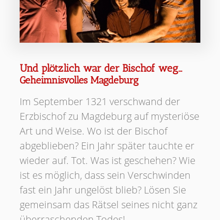
Und plötzlich war der Bischof weg…
Geheimnisvolles Magdeburg
Im September 1321 verschwand der
Erzbischof zu Magdeburg auf mysteriöse
Art und Weise. Wo ist der Bischof
abgeblieben? Ein Jahr später tauchte er
wieder auf. Tot. Was ist geschehen? Wie
ist es möglich, dass sein Verschwinden
fast ein Jahr ungelöst blieb? Lösen Sie
gemeinsam das Rätsel seines nicht ganz
überraschenden Todes!