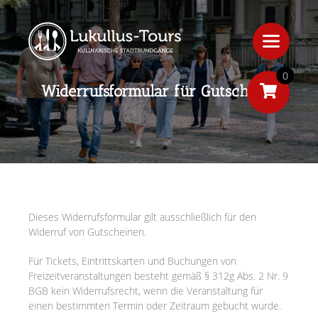
0
Widerrufsformular für Gutscheine
Dieses Widerrufsformular gilt ausschließlich für den
Widerruf von Gutscheinen.
Für Tickets, Eintrittskarten und Buchungen von
Freizeitveranstaltungen besteht gemäß § 312g Abs. 2 Nr. 9
BGB kein Widerrufsrecht, wenn die Veranstaltung für
einen bestimmten Termin oder Zeitraum gebucht wurde.