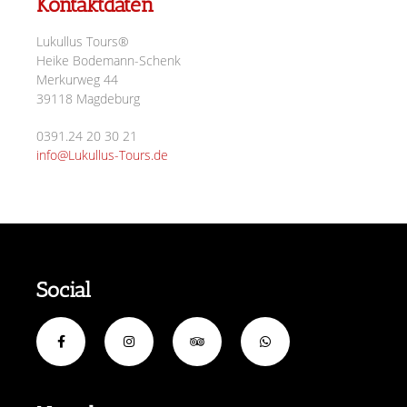
Kontaktdaten
Lukullus Tours®
Heike Bodemann-Schenk
Merkurweg 44
39118 Magdeburg
0391.24 20 30 21
info@Lukullus-Tours.de
Social