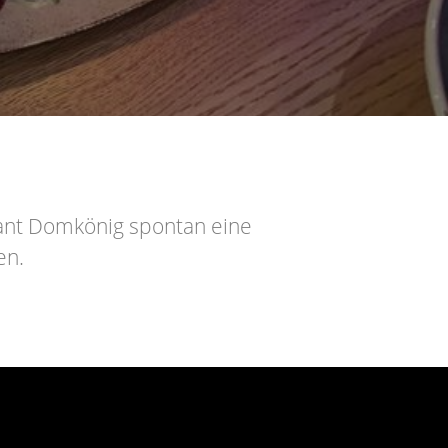
rant Domkönig spontan eine
en.