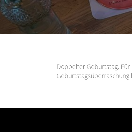
Doppelter Geburtstag. Für
Geburtstagsüberraschung kr