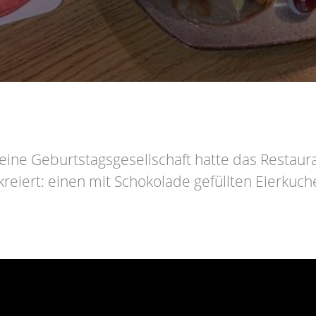
 eine Geburtstagsgesellschaft hatte das Restau
eiert: einen mit Schokolade gefüllten Eierkuch