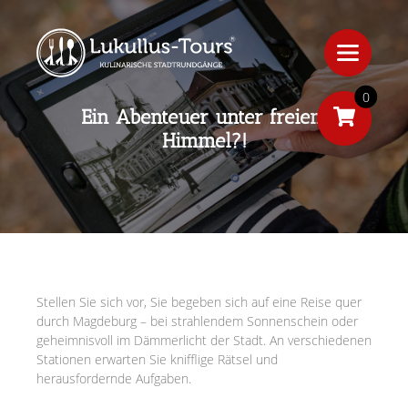
0
Ein Abenteuer unter freiem
Himmel?!
Stellen Sie sich vor, Sie begeben sich auf eine Reise quer
durch Magdeburg – bei strahlendem Sonnenschein oder
geheimnisvoll im Dämmerlicht der Stadt. An verschiedenen
Stationen erwarten Sie knifflige Rätsel und
herausfordernde Aufgaben.