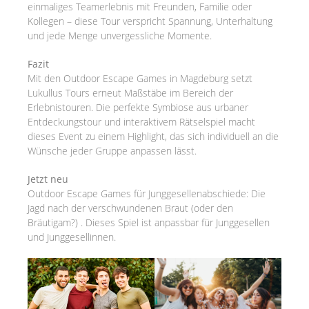
einmaliges Teamerlebnis mit Freunden, Familie oder
Kollegen – diese Tour verspricht Spannung, Unterhaltung
und jede Menge unvergessliche Momente.
Fazit
Mit den Outdoor Escape Games in Magdeburg setzt
Lukullus Tours erneut Maßstäbe im Bereich der
Erlebnistouren. Die perfekte Symbiose aus urbaner
Entdeckungstour und interaktivem Rätselspiel macht
dieses Event zu einem Highlight, das sich individuell an die
Wünsche jeder Gruppe anpassen lässt.
Jetzt neu
Outdoor Escape Games für Junggesellenabschiede: Die
Jagd nach der verschwundenen Braut (oder den
Bräutigam?) . Dieses Spiel ist anpassbar für Junggesellen
und Junggesellinnen.