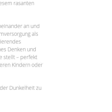
diesem rasanten
neinander an und
omversorgung als
sierendes
ches Denken und
stellt – perfekt
teren Kindern oder
 der Dunkelheit zu