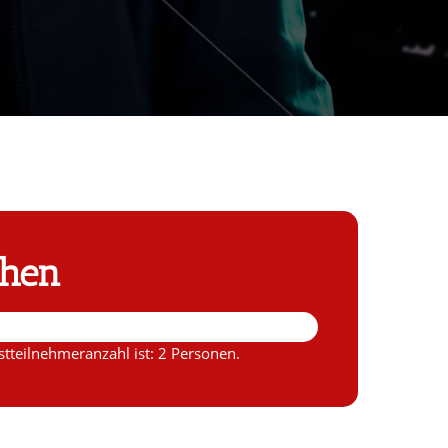
chen
tteilnehmeranzahl ist: 2 Personen.