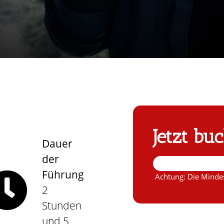
Jetzt bu
Dauer
der
Führung
Achtung: Die Mindes
2
Stunden
und 5